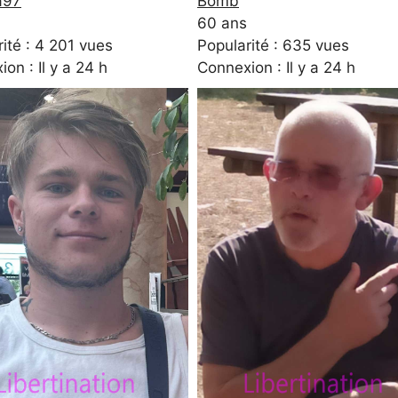
a97
Bomb
60 ans
ité : 4 201 vues
Popularité : 635 vues
on : Il y a 24 h
Connexion : Il y a 24 h