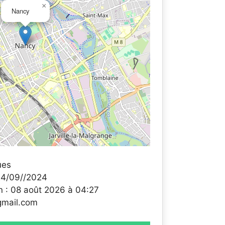
×
Nancy
ues
 24/09//2024
n : 08 août 2026 à 04:27
*gmail.com