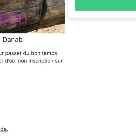
e Danab
ur passer du bon temps
r d’où mon inscription sur
nde
,