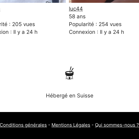
o
luc44
58 ans
ité : 205 vues
Popularité : 254 vues
on : Il y a 24 h
Connexion : Il y a 24 h
🫕
Hébergé en Suisse
Conditions générales
-
Mentions Légales
-
Qui sommes-nous ?