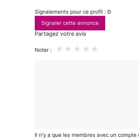
Signalements pour ce profil :
0
Signaler cette annonce
Partagez votre avis
★
★
★
★
★
Noter :
Il n'y a que les membres avec un compte q