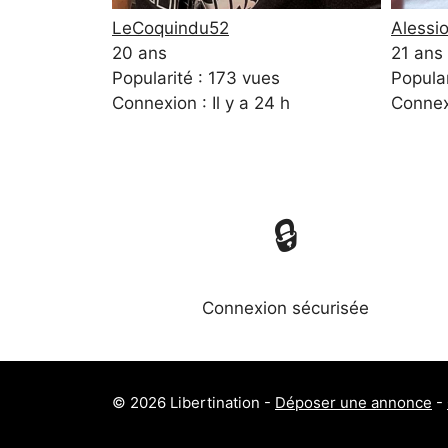
LeCoquindu52
Alessi
20 ans
21 ans
Popularité : 173 vues
Popular
Connexion : Il y a 24 h
Connexi
🔒
Connexion sécurisée
© 2026 Libertination -
Déposer une annonce
-