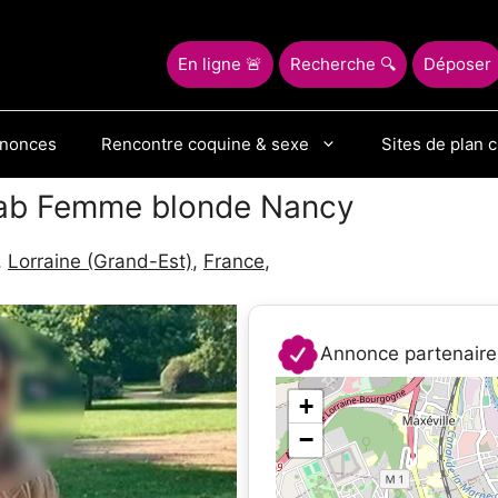
En ligne 🚨
Recherche 🔍
Déposer
nnonces
Rencontre coquine & sexe
Sites de plan c
nab Femme blonde Nancy
,
Lorraine (Grand-Est)
,
France
,
Annonce partenaire
+
−