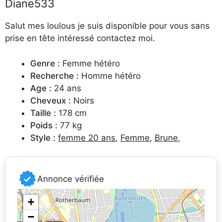
Diane533
Salut mes loulous je suis disponible pour vous sans
prise en tête intéressé contactez moi.
Genre :
Femme hétéro
Recherche :
Homme hétéro
Age :
24 ans
Cheveux :
Noirs
Taille :
178 cm
Poids :
77 kg
Style :
femme 20 ans
,
Femme
,
Brune
,
Annonce vérifiée
+
−