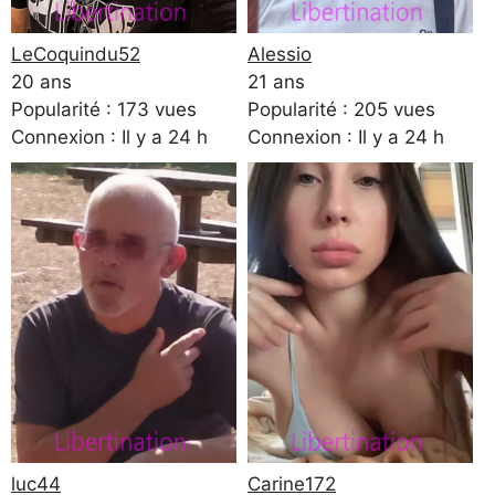
LeCoquindu52
Alessio
20 ans
21 ans
Popularité : 173 vues
Popularité : 205 vues
Connexion : Il y a 24 h
Connexion : Il y a 24 h
luc44
Carine172