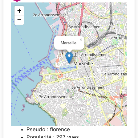
+
−
×
Marseille
Pseudo : florence
Popularité : 297 vues