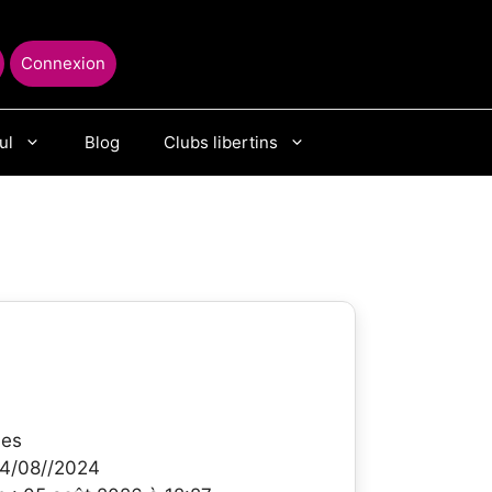
Connexion
ul
Blog
Clubs libertins
ues
 14/08//2024