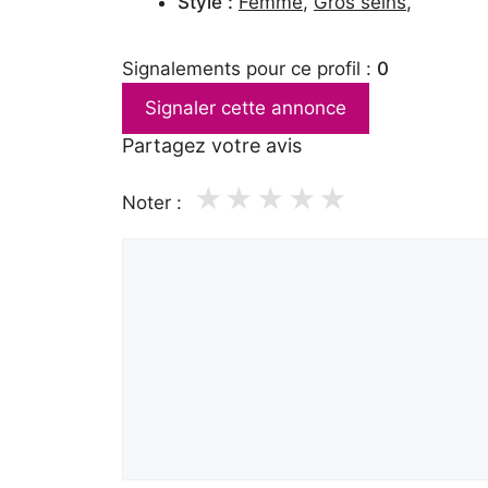
Style :
Femme
,
Gros seins
,
Signalements pour ce profil :
0
Signaler cette annonce
Partagez votre avis
★
★
★
★
★
Noter :