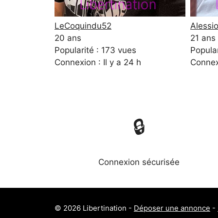
LeCoquindu52
Alessi
20 ans
21 ans
Popularité : 173 vues
Popular
Connexion : Il y a 24 h
Connexi
🔒
Connexion sécurisée
© 2026 Libertination -
Déposer une annonce
-