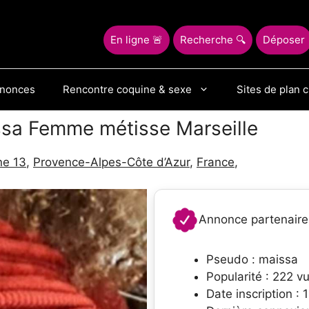
En ligne 🚨
Recherche 🔍
Déposer
nnonces
Rencontre coquine & sexe
Sites de plan c
ssa Femme métisse Marseille
e 13
,
Provence-Alpes-Côte d’Azur
,
France
,
Annonce partenaire
Pseudo : maissa
Popularité : 222 v
Date inscription :