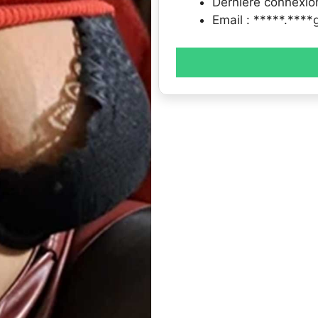
Dernière connexio
Email : *****.***