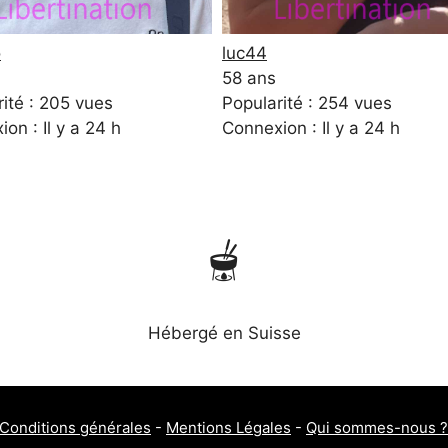
o
luc44
58 ans
ité : 205 vues
Popularité : 254 vues
on : Il y a 24 h
Connexion : Il y a 24 h
🫕
Hébergé en Suisse
Conditions générales
-
Mentions Légales
-
Qui sommes-nous ?