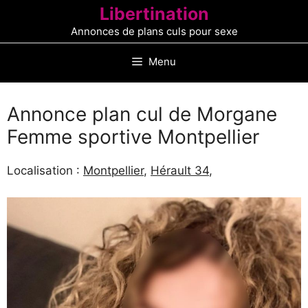
Aller
Libertination
au
Annonces de plans culs pour sexe
contenu
Menu
Annonce plan cul de Morgane
Femme sportive Montpellier
Localisation :
Montpellier
,
Hérault 34
,