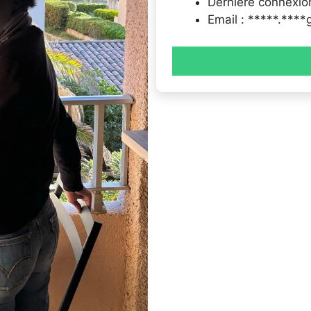
Dernière connexio
Email : *****.***