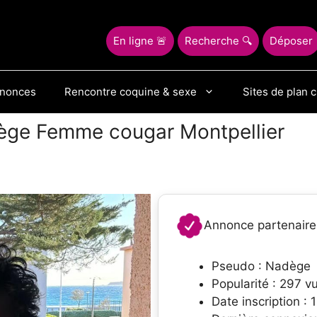
En ligne 🚨
Recherche 🔍
Déposer
nnonces
Rencontre coquine & sexe
Sites de plan c
ège Femme cougar Montpellier
Annonce partenaire
Pseudo : Nadège
Popularité : 297 v
Date inscription :