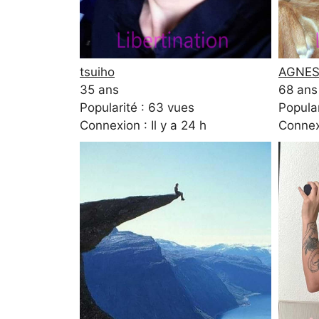
tsuiho
AGNES
35 ans
68 ans
Popularité : 63 vues
Popular
Connexion : Il y a 24 h
Connexi