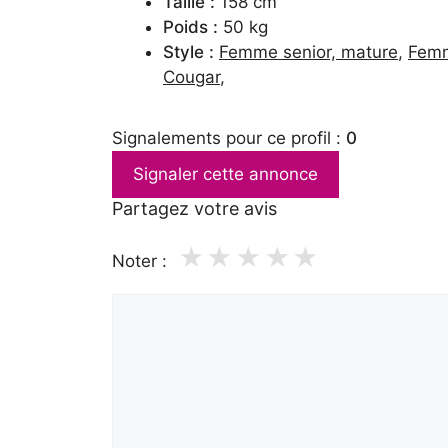
Taille :
158 cm
Poids :
50 kg
Style :
Femme senior, mature
,
Fem
Cougar
,
Signalements pour ce profil :
0
Signaler cette annonce
Partagez votre avis
★
★
★
★
★
Noter :