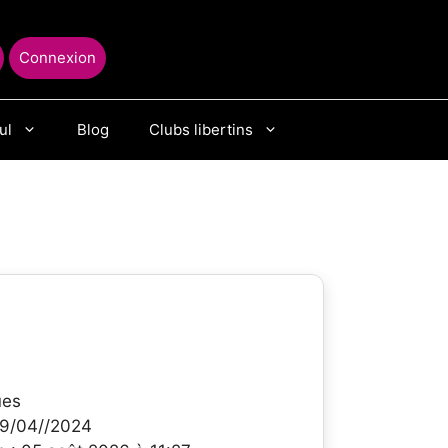
Connexion
ul
Blog
Clubs libertins
ues
 19/04//2024