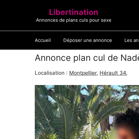
Aller
Libertination
au
contenu
Annonces de plans culs pour sexe
Accueil
Déposer une annonce
Les a
Annonce plan cul de Nad
Localisation :
Montpellier
,
Hérault 34
,