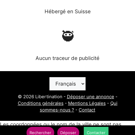
Hébergé en Suisse
🥷
Aucun traceur de publicité
Choisir
une
langue
© 2026 Libertination -
Déposer une annonce
-
Conditions générales
-
Mentions Légales
-
Qui
sommes-nous ?
-
Contact
Les coordonnées ou le nom de la ville ne sont pas
disponibles pour ce post.
Rechercher
Déposer
Contacter