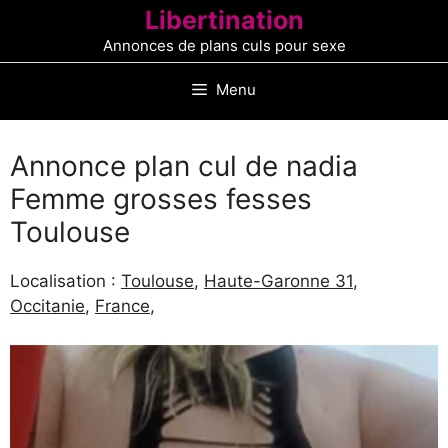
Aller
Libertination
au
Annonces de plans culs pour sexe
contenu
Menu
Annonce plan cul de nadia
Femme grosses fesses
Toulouse
Localisation :
Toulouse
,
Haute-Garonne 31
,
Occitanie
,
France
,