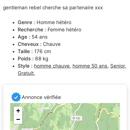
gentleman rebel cherche sa partenaire xxx
Genre :
Homme hétéro
Recherche :
Femme hétéro
Age :
54 ans
Cheveux :
Chauve
Taille :
176 cm
Poids :
68 kg
Style :
homme chauve
,
homme 50 ans
,
Senior
,
Gratuit
,
Annonce vérifiée
+
−