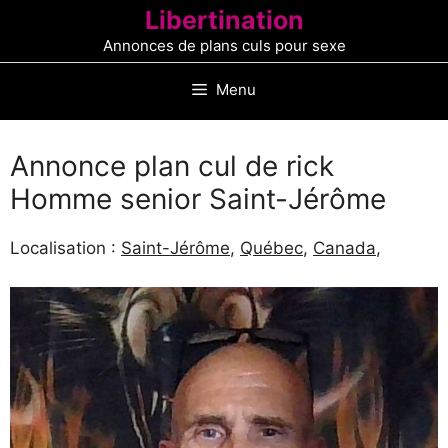
Aller
Libertination
au
Annonces de plans culs pour sexe
contenu
Menu
Annonce plan cul de rick
Homme senior Saint-Jérôme
Localisation :
Saint-Jérôme
,
Québec
,
Canada
,