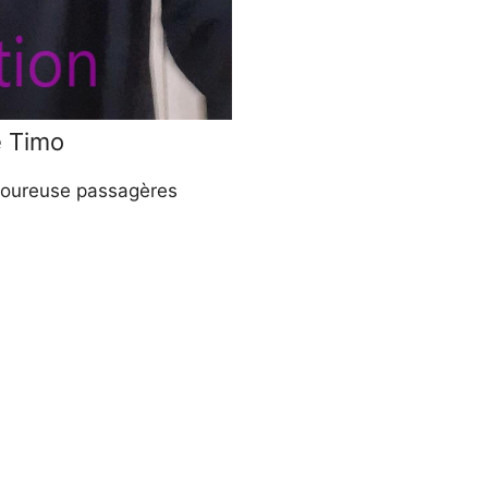
e Timo
moureuse passagères