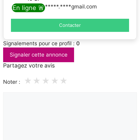
Email : *****.****gmail.com
En ligne 🚨
Contacter
Signalements pour ce profil :
0
Signaler cette annonce
Partagez votre avis
★
★
★
★
★
Noter :