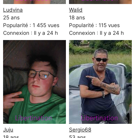
Ludvina
Walid
25 ans
18 ans
Popularité : 1 455 vues
Popularité : 115 vues
Connexion : Il y a 24 h
Connexion : Il y a 24 h
Juju
Sergio68
18 ans
53 ans