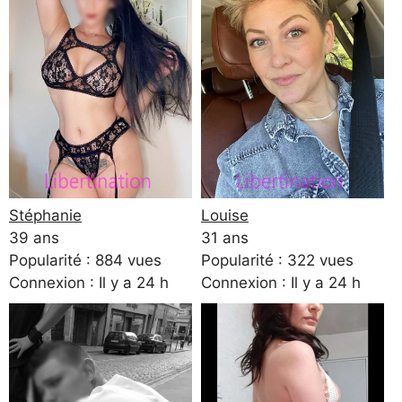
Stéphanie
Louise
39 ans
31 ans
Popularité : 884 vues
Popularité : 322 vues
Connexion : Il y a 24 h
Connexion : Il y a 24 h