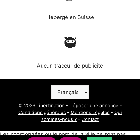
Hébergé en Suisse
🥷
Aucun traceur de publicité
Choisir
une
langue
© 2026 Libertination -
Déposer une annonce
-
Conditions générales
-
Mentions Légales
-
Qui
sommes-nous ?
-
Contact
Les coordonnées ou le nom de la ville ne sont pas