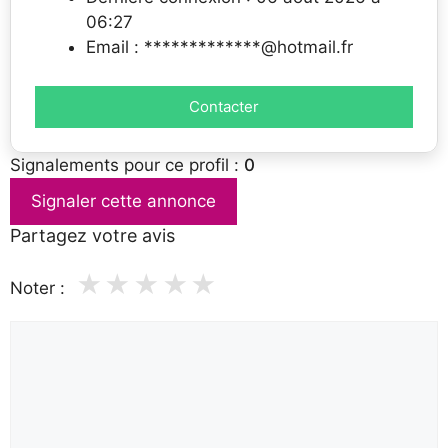
06:27
Email : *************@hotmail.fr
Contacter
Signalements pour ce profil :
0
Signaler cette annonce
Partagez votre avis
★
★
★
★
★
Noter :