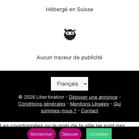
Hébergé en Suisse
🥷
Aucun traceur de publicité
Choisir
une
langue
© 2026 Libertination -
Déposer une annonce
-
Conditions générales
-
Mentions Légales
-
Qui
sommes-nous ?
-
Contact
Les coordonnées ou le nom de la ville ne sont pas
disponibles pour ce post.
Rechercher
Déposer
Contacter