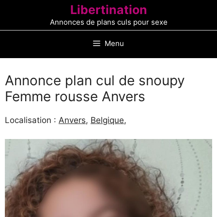
Aller
Libertination
au
Annonces de plans culs pour sexe
contenu
Menu
Annonce plan cul de snoupy
Femme rousse Anvers
Localisation :
Anvers
,
Belgique
,