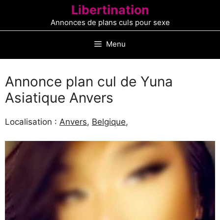
Aller
Libertination
au
Annonces de plans culs pour sexe
contenu
Menu
Annonce plan cul de Yuna
Asiatique Anvers
Localisation :
Anvers
,
Belgique
,